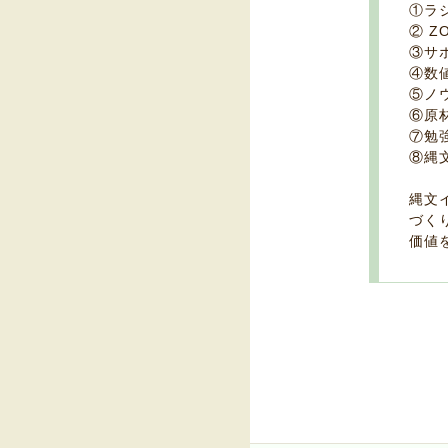
①ラ
② 
③サ
④数
⑤ノ
⑥原
⑦勉
⑧縄
縄文
づく
価値