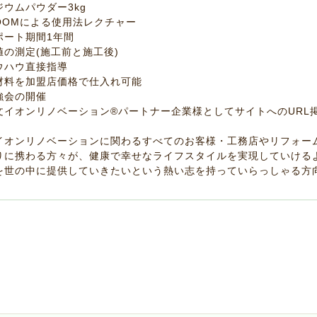
ジウムパウダー3kg
ZOOMによる使用法レクチャー
ポート期間1年間
値の測定(施工前と施工後)
ウハウ直接指導
材料を加盟店価格で仕入れ可能
強会の開催
文イオンリノベーション®パートナー企業様としてサイトへのURL
イオンリノベーションに関わるすべてのお客様・工務店やリフォー
りに携わる方々が、健康で幸せなライフスタイルを実現していける
を世の中に提供していきたいという熱い志を持っていらっしゃる方