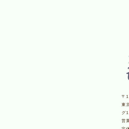
〒1
東
グ
営業
定